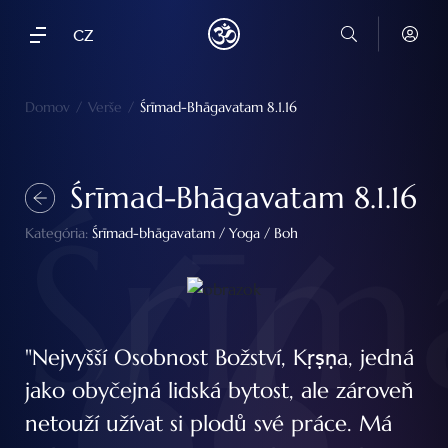
CZ
Domov
/
Verše
/
Śrīmad-Bhāgavatam 8.1.16
Śrīmad-Bhāgavatam 8.1.16
Śrīm
Kategória:
Śrīmad-bhāgavatam
/
Yoga
/
Boh
"Nejvyšší Osobnost Božství, Kṛṣṇa, jedná
jako obyčejná lidská bytost, ale zároveň
netouží užívat si plodů své práce. Má