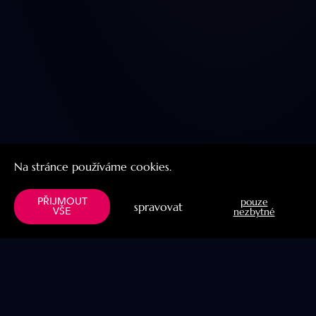
Na stránce používáme cookies.
PŘIJMOUT
pouze
spravovat
VŠE
nezbytné
Menu
Užitočné linky
Knihy
Naše projekty