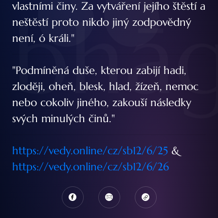
bhā
vlastními činy. Za vytváření jejího štĕstí a
neštĕstí proto nikdo jiný zodpovĕdný
není, ó králi."
"Podmínĕná duše, kterou zabijí hadi,
zlodĕji, oheň, blesk, hlad, žízeň, nemoc
nebo cokoliv jiného, zakouší následky
svých minulých činů."
https://vedy.online/cz/sb12/6/25
&
https://vedy.online/cz/sb12/6/26