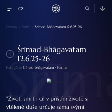
CZ
Domov
/
Verše
/
Śrīmad-Bhāgavatam 12.6.25-26
Śrīmad-Bhāgavatam
Śrīm
12.6.25-26
Kategória:
Śrīmad-bhāgavatam
/
Karma
"Život, smrt i cíl v příštím životĕ si
vtĕlené duše určuje sama svými